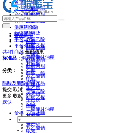
乙酸酐
首页
醋酸甲酯
产业链商城
醋酸丙脂
产业链服务
醋酸丁酯
行情动态
甲醇
供应链金融
醋酸盐
物流网络
首页
交易商品
含氯乙酸
平台动态
醋酸
醋酸乙烯
平台介绍
醋酸乙酯
EVA
共4件商品
全部结果
乙酸酐
三醋酸甘油酯
标准品：
醋酸丁酯
醋酸甲酯
甘氨酸
醋酸丙脂
乙腈
分类
：
醋酸丁酯
双乙酸钠
甲醇
DMF
醋酸及醋酸衍生产品
醋酸盐
苯乙烯
提交
取消
含氯乙酸
丙烯腈
更多
收起
醋酸乙烯
正己烷
默认
EVA
丙酮
三醋酸甘油酯
四氢呋喃
价格
甘氨酸
丁酮
乙腈
异丙醇
双乙酸钠
-
甲苯