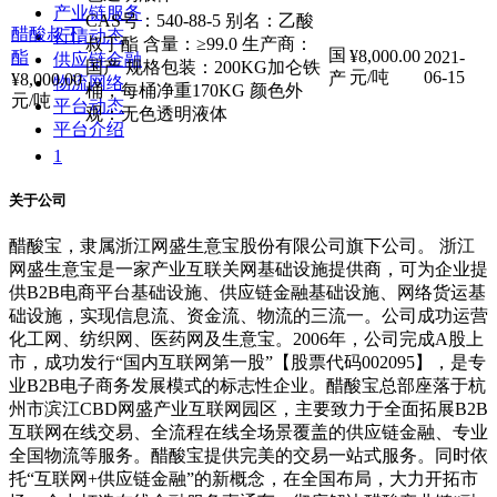
产业链服务
CAS号：540-88-5 别名：乙酸
醋酸叔丁
行情动态
叔丁酯 含量：≥99.0 生产商：
国
¥
8,000.00
酯
2021-
供应链金融
国产 规格包装：200KG加仑铁
元/吨
06-15
产
¥
8,000.00
物流网络
桶，每桶净重170KG 颜色外
元/吨
平台动态
观：无色透明液体
平台介绍
1
关于公司
醋酸宝，隶属浙江网盛生意宝股份有限公司旗下公司。 浙江
网盛生意宝是一家产业互联关网基础设施提供商，可为企业提
供B2B电商平台基础设施、供应链金融基础设施、网络货运基
础设施，实现信息流、资金流、物流的三流一。公司成功运营
化工网、纺织网、医药网及生意宝。2006年，公司完成A股上
市，成功发行“国内互联网第一股”【股票代码002095】，是专
业B2B电子商务发展模式的标志性企业。醋酸宝总部座落于杭
州市滨江CBD网盛产业互联网园区，主要致力于全面拓展B2B
互联网在线交易、全流程在线全场景覆盖的供应链金融、专业
全国物流等服务。醋酸宝提供完美的交易一站式服务。同时依
托“互联网+供应链金融”的新概念，在全国布局，大力开拓市