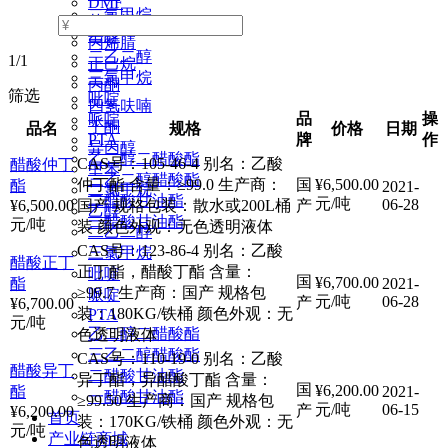
DMF
二氯甲烷
苯乙烯
乙醇
丙烯腈
二乙二醇
1/1
正己烷
三氯甲烷
丙酮
筛选
吡啶
四氢呋喃
品
操
哌啶
丁酮
品名
规格
价格
日期
牌
作
PTA
异丙醇
乙二醇二醋酸酯
CAS号：105-46-4 别名：乙酸
醋酸仲丁
甲苯
三乙二醇醋酸酯
仲丁酯 含量：≥99.0 生产商：
国
¥
6,500.00
酯
2021-
二氯甲烷
二醋酸甘油酯
元/吨
06-28
¥
6,500.00
国产 规格包装：散水或200L桶
产
乙醇
一醋酸甘油酯
元/吨
装 颜色外观：无色透明液体
二乙二醇
CAS号：123-86-4 别名：乙酸
三氯甲烷
醋酸正丁
正丁酯，醋酸丁酯 含量：
吡啶
国
¥
6,700.00
酯
2021-
≥99.7 生产商：国产 规格包
哌啶
元/吨
06-28
产
¥
6,700.00
装：180KG/铁桶 颜色外观：无
PTA
元/吨
乙二醇二醋酸酯
色透明液体
三乙二醇醋酸酯
CAS号：110-19-0 别名：乙酸
醋酸异丁
二醋酸甘油酯
异丁酯，异醋酸丁酯 含量：
国
¥
6,200.00
酯
2021-
一醋酸甘油酯
≥99.50 生产商：国产 规格包
元/吨
06-15
产
¥
6,200.00
首页
装：170KG/铁桶 颜色外观：无
元/吨
产业链商城
色透明液体